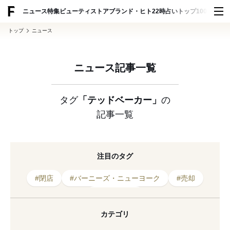
ADVERTISING
ニュース
特集
ビューティ
ストア
ブランド・ヒト
22時占い
トップ100
スナッ
トップ
ニュース
ニュース記事一覧
タグ
「テッドベーカー」
の
記事一覧
注目のタグ
#閉店
#バーニーズ・ニューヨーク
#売却
#2021年閉店
#オーセンティック・ブランズ・グループ
カテゴリ
#2022年発表
#百貨店
#フォーエバー 21