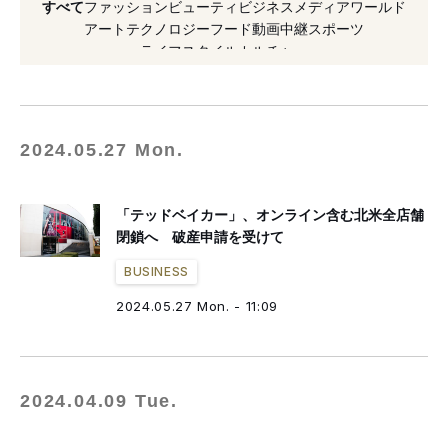
すべて
ファッション
ビューティ
ビジネス
メディア
ワールド
#アメリカ
#経営破綻
#買収
#英国
アート
テクノロジー
フード
動画
中継
スポーツ
ライフスタイル
カルチャー
#ブルックス ブラザーズ
#表参道
#解雇
#2024年発表
#破産
#エディー・バウアー
#傘下
#テッドベーカー
2024.05.27 Mon.
「テッドベイカー」、オンライン含む北米全店舗
閉鎖へ 破産申請を受けて
BUSINESS
2024.05.27 Mon. - 11:09
2024.04.09 Tue.