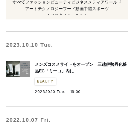
すべて
ファッション
ビューティ
ビジネス
メディア
ワールド
#メンズコスメ
#メゾン マルジェラ
アート
テクノロジー
フード
動画
中継
スポーツ
ライフスタイル
カルチャー
#日焼け止め
#コスメデコルテ
#2019年発売
#化粧水
#THREE
#ボディケア
#スリー
#リニューアル
#ミーコ
2023.10.10 Tue.
メンズコスメサイトをオープン 三越伊勢丹化粧
品EC「ミーコ」内に
BEAUTY
2023.10.10 Tue. - 19:00
2022.10.07 Fri.