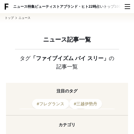
ADVERTISING
ニュース
特集
ビューティ
ストア
ブランド・ヒト
22時占い
トップ100
スナッ
トップ
ニュース
ニュース記事一覧
タグ
「ファイブイズム バイ スリー」
の
記事一覧
注目のタグ
#フレグランス
#三越伊勢丹
#ファイブイズム バイ スリー
#メイクアップ
#コンパクト
#クレ・ド・ポー ボーテ
カテゴリ
#ジェンダーレス
#ヘアケア
#イプサ