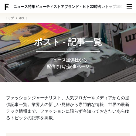
ADVERTISING
ニュース
特集
ビューティ
ストア
ブランド・ヒト
22時占い
トップ100
スナッ
トップ
ポスト
ポスト - 記事一覧
ニュース提供社から
配信された記事ページ
ファッションジャーナリスト、人気ブロガーやメディアからの提
供記事一覧。業界人の新しい見解から専門的な情報、世界の最新
テック情報まで、ファッションに限らず今知っておきたいあらゆ
るトピックの記事を掲載。