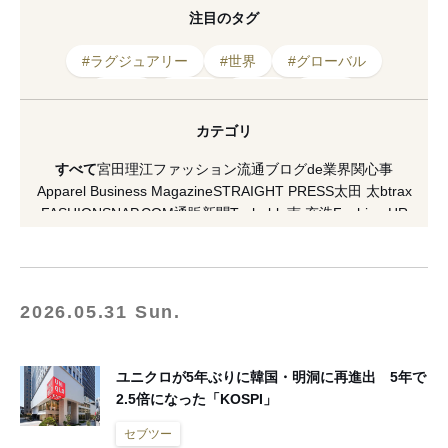
注目のタグ
#ラグジュアリー
#世界
#グローバル
#企業
#小売
#日本
#文化
#ファッション
#経済
#輸出
#貿易
カテゴリ
#サプライチェーン
#消費
#ビジネス
すべて
宮田理江
ファッション流通ブログde業界関心事
#2025年
#調査
#アメリカ
#情報
Apparel Business Magazine
STRAIGHT PRESS
太田 太
btrax
FASHIONSNAP.COM
通販新聞
Techable
南 充浩
Fashion HR
#米国
#戦略
HAKATA NEWYORK PARIS
村瀬昌広
激しくウォルマートなアメリカ小売業ブログ
[PR] H&M
VICE Japan
マスイユウ
繊研plus
koso
南馬越一義（MAGO）
麥田俊一
増田海治郎
久保雅裕
西谷真理子
蘆田裕史
市川重人
2026.05.31 Sun.
泉水隆
市川渚
小川徹
高野公三子
菊田琢也
田中美保
ラコステ
FACY
夏川イコ
滝田 雅樹
寺澤 真理
山縣 良和
五十君 花実
READY TO FASHION
ACROSS
CITERA
OMOHARAREAL
ユニクロが5年ぶりに韓国・明洞に再進出 5年で
Lula JAPAN
軍地 彩弓
栗野 宏文
清水早苗
坂部三樹郎
2.5倍になった「KOSPI」
TopSeller.Style
石関亮
WFN -Asia-
Yoshiko Kurata
ダガヤサンドウTIMES
セブツー
ラクマplus
セブツー