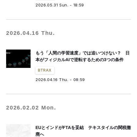
fashion tech news
NESTBOWL
フクノバ。
林信行
Off Topic
2026.05.31 Sun. - 18:59
倉田佳子
MATCHESFASHION
mag by fashionlaw.tokyo
THREE
MNMM
F/STORE
徳永啓太
雪路fanfan
津村耕佑
杉田聖司
一般社団法人日本ファッション・ウィーク推進機構
2026.04.16 Thu.
アドビ（公式ブログ）
もう「人間の学習速度」では追いつけない？ 日
本がフィジカルAIで逆転するための3つの条件
BTRAX
2026.04.16 Thu. - 08:59
2026.02.02 Mon.
EUとインドがFTAを妥結 テキスタイルの関税撤
廃へ