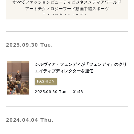
すべて
ファッション
ビューティ
ビジネス
メディア
ワールド
#コラボレーション
#バッグ
#2020年発売
アート
テクノロジー
フード
動画
中継
スポーツ
ライフスタイル
カルチャー
#ケイト・モス
#ピーカブー
#限定
#表参道
2025.09.30 Tue.
シルヴィア・フェンディが「フェンディ」のクリ
エイティブディレクターを退任
FASHION
2025.09.30 Tue. - 01:48
2024.04.04 Thu.