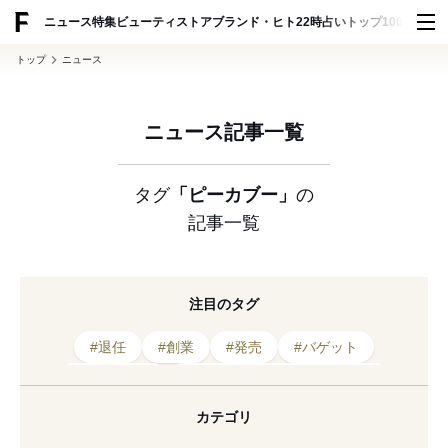
ADVERTISING
ニュース
特集
ビューティ
ストア
ブランド・ヒト
22時占い
トップ100
スナッ
トップ
ニュース
ニュース記事一覧
タグ
「ピーカブー」
の
記事一覧
注目のタグ
#退任
#創業
#発売
#バゲット
#フェンディ
#クリエイティブディレクター
#ミラノ
#会長
#FENDI
#アイコンバッグ
カテゴリ
#メンズ
#キャンペーン
#2021年発売