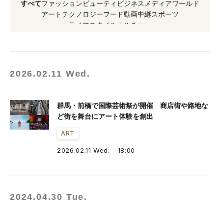
すべて
ファッション
ビューティ
ビジネス
メディア
ワールド
#美術館
#コラボレーション
#ライブ
アート
テクノロジー
フード
動画
中継
スポーツ
ライフスタイル
カルチャー
#ピガール
#蜷川実花
#アート
#タエ アシダ
2026.02.11 Wed.
群馬・前橋で国際芸術祭が開催 商店街や路地な
ど街を舞台にアート体験を創出
ART
2026.02.11 Wed. - 18:00
2024.04.30 Tue.