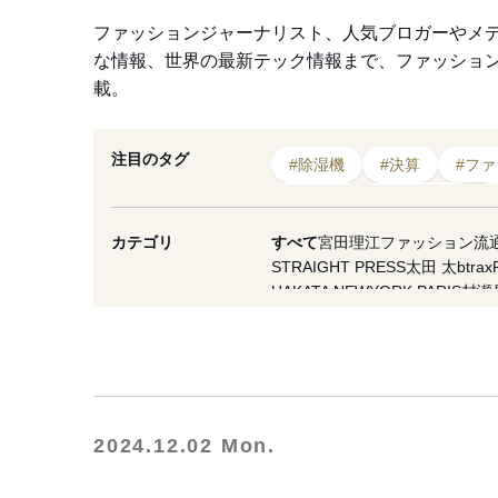
ファッションジャーナリスト、人気ブロガーやメ
な情報、世界の最新テック情報まで、ファッショ
載。
注目のタグ
#除湿機
#決算
#ファ
#シティ
#F/STORE
#ビジュアル
#洗濯
カテゴリ
すべて
宮田理江
ファッション流
STRAIGHT PRESS
太田 太
btrax
#免税店
#秋葉原
HAKATA NEWYORK PARIS
村瀬
VICE Japan
マスイユウ
繊研plus
西谷真理子
蘆田裕史
市川重人
泉
夏川イコ
滝田 雅樹
寺澤 真理
山縣
OMOHARAREAL
Lula JAPAN
軍
WFN -Asia-
Yoshiko Kurata
ダガヤ
NESTBOWL
フクノバ。
林信行
Of
2024.12.02 Mon.
THREE
MNMM
F/STORE
徳永啓
一般社団法人日本ファッション