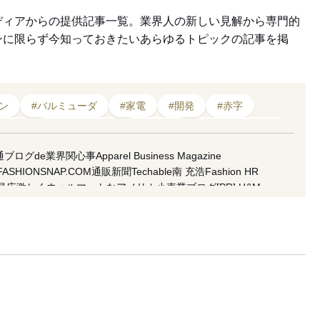
ディアからの提供記事一覧。業界人の新しい見解から専門的
ンに限らず今知っておきたいあらゆるトピックの記事を掲
ン
#バルミューダ
#家電
#開発
#赤字
#倒産
#キャンペーン
#持ち運び
#マーケティング
#技術
#プライベートブランド
#ライフスタイル
通ブログde業界関心事
Apparel Business Magazine
FASHIONSNAP.COM
通販新聞
Techable
南 充浩
Fashion HR
昌広
激しくウォルマートなアメリカ小売業ブログ
[PR] H&M
koso
南馬越一義（MAGO）
麥田俊一
増田海治郎
久保雅裕
水隆
市川渚
小川徹
高野公三子
菊田琢也
田中美保
ラコステ
FACY
 良和
五十君 花実
READY TO FASHION
ACROSS
CITERA
地 彩弓
栗野 宏文
清水早苗
坂部三樹郎
TopSeller.Style
石関亮
サンドウTIMES
セブツー
ラクマplus
fashion tech news
f Topic
倉田佳子
MATCHESFASHION
mag by fashionlaw.tokyo
太
雪路fanfan
津村耕佑
杉田聖司
・ウィーク推進機構
アドビ（公式ブログ）