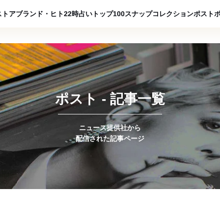
ADVERTISING
ストア
ブランド・ヒト
22時占い
トップ100
スナップ
コレクション
ポスト
ポスト - 記事一覧
ニュース提供社から
配信された記事ページ