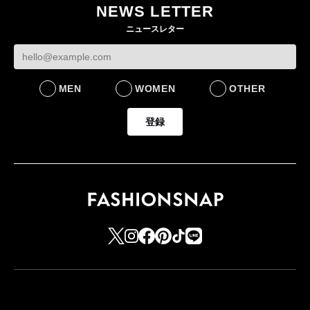
作 コーデュロイジャ
82%減 ザ・ノー
NEWS LETTER
FASHION
ケットなど7型を発売
フェイスで卸が苦
ニュースレター
FASHION
BUSINESS
MEN
WOMEN
OTHER
登録