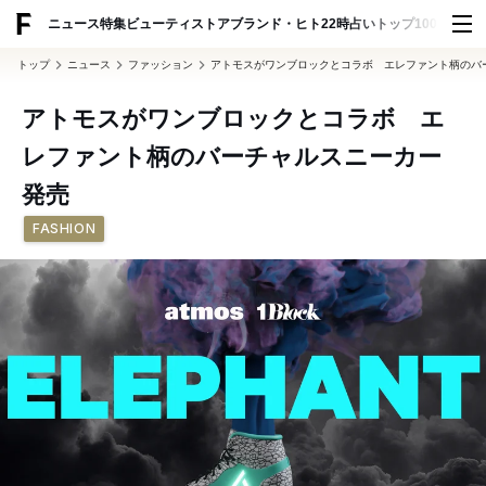
ADVERTISING
ニュース
特集
ビューティ
ストア
ブランド・ヒト
22時占い
トップ100
スナッ
トップ
ニュース
ファッション
アトモスがワンブロックとコラボ エレファント柄のバ
アトモスがワンブロックとコラボ エ
レファント柄のバーチャルスニーカー
発売
FASHION