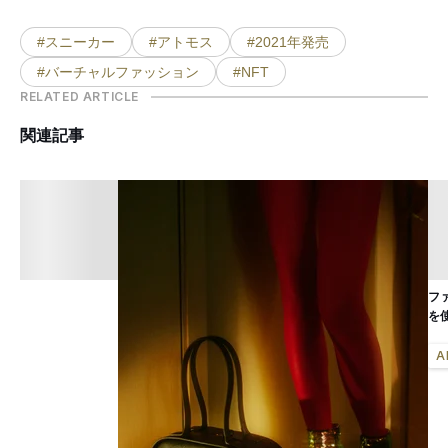
#スニーカー
#アトモス
#2021年発売
#バーチャルファッション
#NFT
RELATED ARTICLE
関連記事
フ
を
A