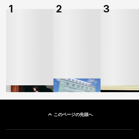
このページの先頭へ
「ユニクロ 京都」が11
ユニクロ × コントワ
月にオープン 国内5店
ゴールドウイン、2
ー・デ・コトニエ新
目のグローバル旗艦店
4〜6月期の営業利