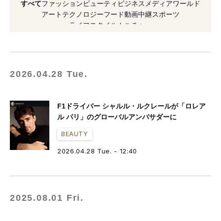
すべて
ファッション
ビューティ
ビジネス
メディア
ワールド
#ラロッシュポゼ
#ロレアル
アート
テクノロジー
フード
動画
中継
スポーツ
ライフスタイル
カルチャー
#グローバルアンバサダー
#決算
#コスメ
#ロレアル パリ
#イヴ・サンローラン・ボーテ
#カール・ラガーフェルド
2026.04.28 Tue.
F1ドライバー シャルル・ルクレールが「ロレア
ル パリ」のグローバルアンバサダーに
BEAUTY
2026.04.28 Tue. - 12:40
2025.08.01 Fri.