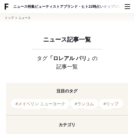
ADVERTISING
ニュース
特集
ビューティ
ストア
ブランド・ヒト
22時占い
トップ100
スナッ
トップ
ニュース
ニュース記事一覧
タグ
「ロレアル パリ」
の
記事一覧
注目のタグ
#メイベリン ニューヨーク
#ランコム
#リップ
#櫻坂46
#アンバサダー
#2019年発売
#ヘアケア
#就任
#メイクアップ
カテゴリ
#ヘアオイル
#スキンケア
#アイシャドウ