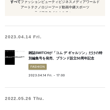
すべて
ファッション
ビューティ
ビジネス
メディア
ワールド
#森永邦彦
#雑誌
#復刻
#ファッション
アート
テクノロジー
フード
動画
中継
スポーツ
ライフスタイル
カルチャー
#芸能人
#山口一郎
#DOVER STREET MARKET
#ファッションストーリー
#コム デ ギャルソン
2023.04.14 Fri.
#平手友梨奈
雑誌SWITCHが「コム デ ギャルソン」だけの特
別編集号を発売、ブランド設立50周年記念
FASHION
2023.04.14 Fri. - 17:00
2022.05.26 Thu.