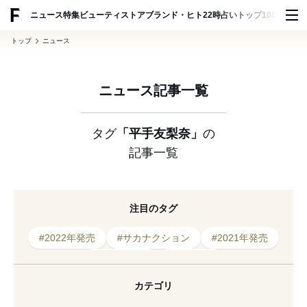
ADVERTISING
ニュース
特集
ビューティ
ストア
ブランド・ヒト
22時占い
トップ100
スナッ
トップ
ニュース
ニュース記事一覧
タグ
「平手友梨奈」
の
記事一覧
注目のタグ
#2022年発売
#サカナクション
#2021年発売
#アンエバー
#北村道子
#メトロポリタン美術館
#アンリアレイジ
カテゴリ
#数量限定
#川久保玲
#コレクション