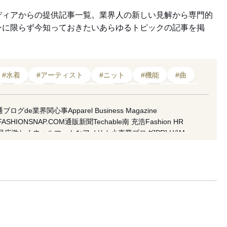
ディアからの提供記事一覧。業界人の新しい見解から専門的
ンに限らず今知っておきたいあらゆるトピックの記事を掲
#水着
#アーティスト
#ニット
#機能
#曲
#バンド
#ライフスタイル
#技術
#アルバム
シンプル
#コレクション
#音楽
#デビュー
通ブログde業界関心事
Apparel Business Magazine
FASHIONSNAP.COM
通販新聞
Techable
南 充浩
Fashion HR
昌広
激しくウォルマートなアメリカ小売業ブログ
[PR] H&M
koso
南馬越一義（MAGO）
麥田俊一
増田海治郎
久保雅裕
水隆
市川渚
小川徹
高野公三子
菊田琢也
田中美保
ラコステ
FACY
 良和
五十君 花実
READY TO FASHION
ACROSS
CITERA
地 彩弓
栗野 宏文
清水早苗
坂部三樹郎
TopSeller.Style
石関亮
サンドウTIMES
セブツー
ラクマplus
fashion tech news
f Topic
倉田佳子
MATCHESFASHION
mag by fashionlaw.tokyo
太
雪路fanfan
津村耕佑
杉田聖司
・ウィーク推進機構
アドビ（公式ブログ）