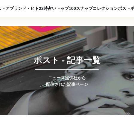
ADVERTISING
ストア
ブランド・ヒト
22時占い
トップ100
スナップ
コレクション
ポスト
ポスト - 記事一覧
ニュース提供社から
配信された記事ページ