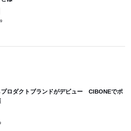
59
プロダクトブランドがデビュー CIBONEでポ
催
9