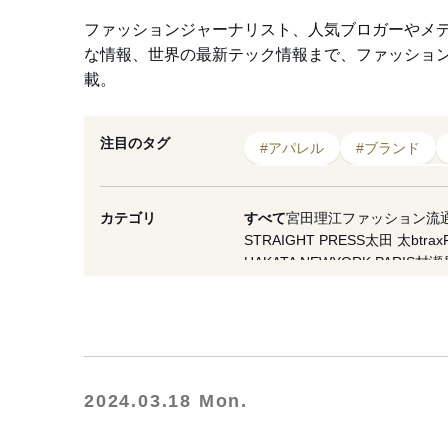
ファッションジャーナリスト、人気ブロガーやメ
な情報、世界の最新テック情報まで、ファッショ
載。
注目のタグ
#アパレル
#ブランド
#アイテム
#スイムウェア
#シューズ
#環境
#
カテゴリ
すべて
宮田理江
ファッション流
STRAIGHT PRESS
太田 太
btrax
#インタビュー
HAKATA NEWYORK PARIS
村瀬
VICE Japan
マスイユウ
繊研plus
西谷真理子
蘆田裕史
市川重人
泉
夏川イコ
滝田 雅樹
寺澤 真理
山縣
OMOHARAREAL
Lula JAPAN
軍
WFN -Asia-
Yoshiko Kurata
ダガヤ
NESTBOWL
フクノバ。
林信行
Of
2024.03.18 Mon.
THREE
MNMM
F/STORE
徳永啓
一般社団法人日本ファッション