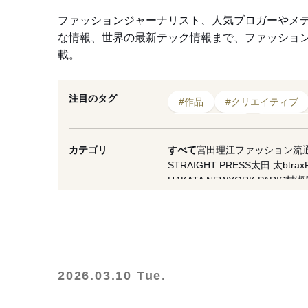
ファッションジャーナリスト、人気ブロガーやメ
な情報、世界の最新テック情報まで、ファッショ
載。
注目のタグ
#作品
#クリエイティブ
#ビューティー
#コラボ
#バルセロナ
#クリエイ
カテゴリ
すべて
宮田理江
ファッション流
STRAIGHT PRESS
太田 太
btrax
#フォトグラファー
#フ
HAKATA NEWYORK PARIS
村瀬
VICE Japan
マスイユウ
繊研plus
西谷真理子
蘆田裕史
市川重人
泉
夏川イコ
滝田 雅樹
寺澤 真理
山縣
OMOHARAREAL
Lula JAPAN
軍
WFN -Asia-
Yoshiko Kurata
ダガヤ
NESTBOWL
フクノバ。
林信行
Of
2026.03.10 Tue.
THREE
MNMM
F/STORE
徳永啓
一般社団法人日本ファッション