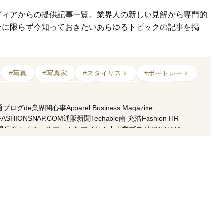
ディアからの提供記事一覧。業界人の新しい見解から専門的
ンに限らず今知っておきたいあらゆるトピックの記事を掲
#写真
#写真家
#スタイリスト
#ポートレート
レーション
#メイクアップ
#アパレル
#制作
ター
#アーティスト
#個性
#女性
#面接
#AI
通ブログde業界関心事
Apparel Business Magazine
FASHIONSNAP.COM
通販新聞
Techable
南 充浩
Fashion HR
ァッション
昌広
激しくウォルマートなアメリカ小売業ブログ
[PR] H&M
koso
南馬越一義（MAGO）
麥田俊一
増田海治郎
久保雅裕
水隆
市川渚
小川徹
高野公三子
菊田琢也
田中美保
ラコステ
FACY
 良和
五十君 花実
READY TO FASHION
ACROSS
CITERA
地 彩弓
栗野 宏文
清水早苗
坂部三樹郎
TopSeller.Style
石関亮
サンドウTIMES
セブツー
ラクマplus
fashion tech news
f Topic
倉田佳子
MATCHESFASHION
mag by fashionlaw.tokyo
太
雪路fanfan
津村耕佑
杉田聖司
・ウィーク推進機構
アドビ（公式ブログ）