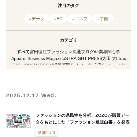
注目のタグ
#データ
#EC
#ゴルフ
#中国
#2025年
#ショップ
#LINEヤフー
#消費
#市場
#マーケティング
#商品
カテゴリ
#イメージキャラクター
#ネット
すべて
宮田理江
ファッション流通ブログde業界関心事
#ヤフーショッピング
#キャラクター
#通販
Apparel Business Magazine
STRAIGHT PRESS
太田 太
btrax
FASHIONSNAP.COM
通販新聞
Techable
南 充浩
Fashion HR
#ショッピング
#インフルエンサー
#ヤフー
HAKATA NEWYORK PARIS
村瀬昌広
#売上高
激しくウォルマートなアメリカ小売業ブログ
[PR] H&M
VICE Japan
マスイユウ
繊研plus
koso
南馬越一義（MAGO）
麥田俊一
増田海治郎
久保雅裕
西谷真理子
蘆田裕史
市川重人
2025.12.17 Wed.
泉水隆
市川渚
小川徹
高野公三子
菊田琢也
田中美保
ラコステ
FACY
夏川イコ
滝田 雅樹
寺澤 真理
山縣 良和
五十君 花実
READY TO FASHION
ACROSS
CITERA
OMOHARAREAL
ファッションの県民性を分析、ZOZOが購買デー
Lula JAPAN
軍地 彩弓
栗野 宏文
清水早苗
坂部三樹郎
タをもとにした「ファッション通販白書」を発表
TopSeller.Style
石関亮
WFN -Asia-
Yoshiko Kurata
ダガヤサンドウTIMES
セブツー
ラクマplus
繊研PLUS