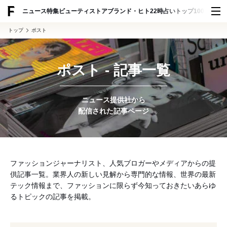
ADVERTISING
ニュース
特集
ビューティ
ストア
ブランド・ヒト
22時占い
トップ100
スナッ
トップ
ポスト
ポスト - 記事一覧
ニュース提供社から
配信された記事ページ
ファッションジャーナリスト、人気ブロガーやメディアからの提
供記事一覧。業界人の新しい見解から専門的な情報、世界の最新
テック情報まで、ファッションに限らず今知っておきたいあらゆ
るトピックの記事を掲載。