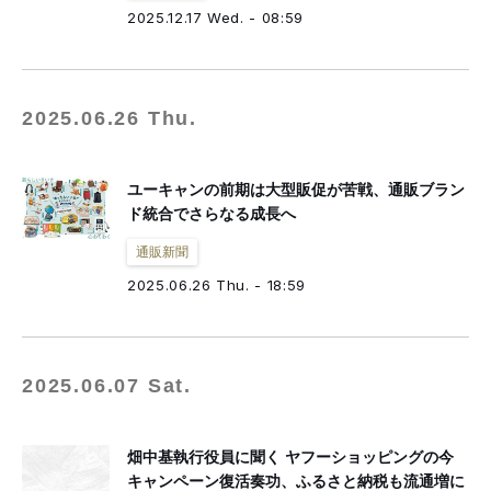
fashion tech news
NESTBOWL
フクノバ。
林信行
Off Topic
2025.12.17 Wed. - 08:59
倉田佳子
MATCHESFASHION
mag by fashionlaw.tokyo
THREE
MNMM
F/STORE
徳永啓太
雪路fanfan
津村耕佑
杉田聖司
一般社団法人日本ファッション・ウィーク推進機構
2025.06.26 Thu.
アドビ（公式ブログ）
ユーキャンの前期は大型販促が苦戦、通販ブラン
ド統合でさらなる成長へ
通販新聞
2025.06.26 Thu. - 18:59
2025.06.07 Sat.
畑中基執行役員に聞く ヤフーショッピングの今
キャンペーン復活奏功、ふるさと納税も流通増に