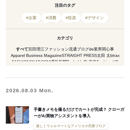
注目のタグ
#企業
#消費
#投資
#デザイン
#ファッション
#売上高
#調査
#業界
#スポーツ
#工場
#テクノロジー
カテゴリ
#アメリカ
#市場
#技術
#経営
#小売
すべて
宮田理江
ファッション流通ブログde業界関心事
#マーケティング
#売上
#戦略
#ネット
Apparel Business Magazine
STRAIGHT PRESS
太田 太
btrax
FASHIONSNAP.COM
通販新聞
Techable
南 充浩
Fashion HR
HAKATA NEWYORK PARIS
村瀬昌広
激しくウォルマートなアメリカ小売業ブログ
[PR] H&M
VICE Japan
マスイユウ
繊研plus
koso
南馬越一義（MAGO）
麥田俊一
増田海治郎
久保雅裕
西谷真理子
蘆田裕史
市川重人
2026.08.03 Mon.
泉水隆
市川渚
小川徹
高野公三子
菊田琢也
田中美保
ラコステ
FACY
夏川イコ
滝田 雅樹
寺澤 真理
山縣 良和
五十君 花実
READY TO FASHION
ACROSS
CITERA
OMOHARAREAL
手書きメモを撮るだけでカートが完成？ クローガ
Lula JAPAN
軍地 彩弓
栗野 宏文
清水早苗
坂部三樹郎
ーがAi買物アシスタントを導入
TopSeller.Style
石関亮
WFN -Asia-
Yoshiko Kurata
ダガヤサンドウTIMES
セブツー
ラクマplus
激しくウォルマートなアメリカ小売業ブログ