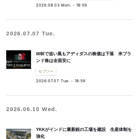
fashion tech news
NESTBOWL
フクノバ。
林信行
Off Topic
2026.08.03 Mon. - 18:59
倉田佳子
MATCHESFASHION
mag by fashionlaw.tokyo
THREE
MNMM
F/STORE
徳永啓太
雪路fanfan
津村耕佑
杉田聖司
一般社団法人日本ファッション・ウィーク推進機構
2026.07.07 Tue.
アドビ（公式ブログ）
W杯で追い風もアディダスの株価は下落 米ブラ
ンド株は全面安に
セブツー
2026.07.07 Tue. - 18:59
2026.06.10 Wed.
YKKがインドに最新鋭の工場を建設 生産体制を
強化