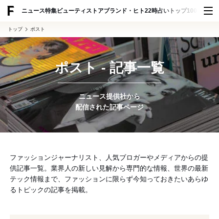
ADVERTISING
ニュース
特集
ビューティ
ストア
ブランド・ヒト
22時占い
トップ100
スナッ
トップ
ポスト
ポスト - 記事一覧
ニュース提供社から
配信された記事ページ
ファッションジャーナリスト、人気ブロガーやメディアからの提
供記事一覧。業界人の新しい見解から専門的な情報、世界の最新
テック情報まで、ファッションに限らず今知っておきたいあらゆ
るトピックの記事を掲載。