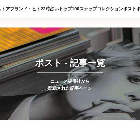
ADVERTISING
ストア
ブランド・ヒト
22時占い
トップ100
スナップ
コレクション
ポスト
ポスト - 記事一覧
ニュース提供社から
配信された記事ページ