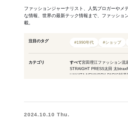
ファッションジャーナリスト、人気ブロガーやメ
な情報、世界の最新テック情報まで、ファッショ
載。
注目のタグ
#1990年代
#ショップ
#体験記
#エディ・スリ
#注目
#ゴールド
#Z
カテゴリ
すべて
宮田理江
ファッション流
STRAIGHT PRESS
太田 太
btrax
HAKATA NEWYORK PARIS
村瀬
VICE Japan
マスイユウ
繊研plus
西谷真理子
蘆田裕史
市川重人
泉
夏川イコ
滝田 雅樹
寺澤 真理
山縣
OMOHARAREAL
Lula JAPAN
軍
WFN -Asia-
Yoshiko Kurata
ダガヤ
NESTBOWL
フクノバ。
林信行
Of
2024.10.10 Thu.
THREE
MNMM
F/STORE
徳永啓
一般社団法人日本ファッション