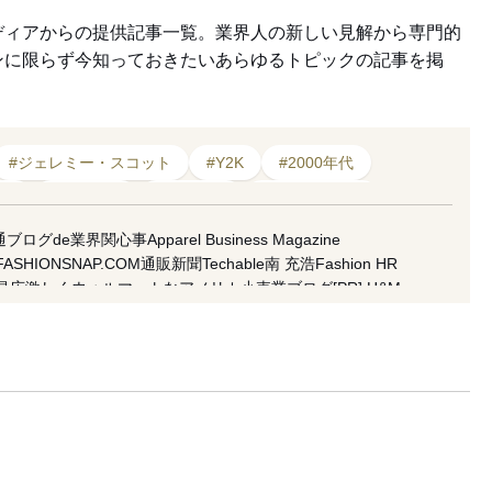
ディアからの提供記事一覧。業界人の新しい見解から専門的
ンに限らず今知っておきたいあらゆるトピックの記事を掲
#ジェレミー・スコット
#Y2K
#2000年代
マン
#アパレル
#繊研新聞
#スタイリング
世代
#ミニスカート
#ショッパー
#人気
通ブログde業界関心事
Apparel Business Magazine
FASHIONSNAP.COM
通販新聞
Techable
南 充浩
Fashion HR
昌広
激しくウォルマートなアメリカ小売業ブログ
[PR] H&M
koso
南馬越一義（MAGO）
麥田俊一
増田海治郎
久保雅裕
水隆
市川渚
小川徹
高野公三子
菊田琢也
田中美保
ラコステ
FACY
 良和
五十君 花実
READY TO FASHION
ACROSS
CITERA
地 彩弓
栗野 宏文
清水早苗
坂部三樹郎
TopSeller.Style
石関亮
サンドウTIMES
セブツー
ラクマplus
fashion tech news
f Topic
倉田佳子
MATCHESFASHION
mag by fashionlaw.tokyo
太
雪路fanfan
津村耕佑
杉田聖司
・ウィーク推進機構
アドビ（公式ブログ）