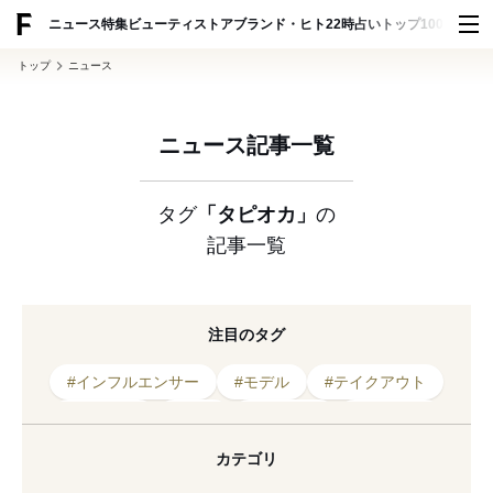
ADVERTISING
ニュース
特集
ビューティ
ストア
ブランド・ヒト
22時占い
トップ100
スナッ
トップ
ニュース
ニュース記事一覧
タグ
「タピオカ」
の
記事一覧
注目のタグ
#インフルエンサー
#モデル
#テイクアウト
#イベント
#原宿
#古川優香
#タピオカ
#ユーチューバー
#渋谷
#スイーツ
#新宿
カテゴリ
#オープン
#出店
#台湾
#表参道