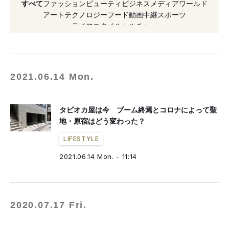
すべて
ファッション
ビューティ
ビジネス
メディア
ワールド
#ドリンク
#2019年発表
#チーズティー
アート
テクノロジー
フード
動画
中継
スポーツ
ライフスタイル
カルチャー
#2019年オープン
#ポップアップストア
2021.06.14 Mon.
タピオカ屋は今 ブーム終焉とコロナによって聖
地・原宿はどう変わった？
LIFESTYLE
2021.06.14 Mon. - 11:14
2020.07.17 Fri.