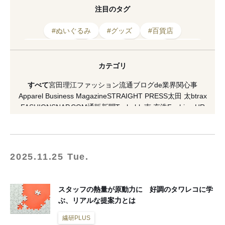
注目のタグ
#ぬいぐるみ
#グッズ
#百貨店
#アーティスト
#イベント
#アニメ
#丸井
#オアシス
#限定
#カード
#ユーチューブ
カテゴリ
#ストリート
#ファッション
#トレンド
すべて
宮田理江
ファッション流通ブログde業界関心事
#バンド
#キャラクター
#推し活
#経済
Apparel Business Magazine
STRAIGHT PRESS
太田 太
btrax
FASHIONSNAP.COM
通販新聞
Techable
南 充浩
Fashion HR
#消費
#デジタル
HAKATA NEWYORK PARIS
村瀬昌広
激しくウォルマートなアメリカ小売業ブログ
[PR] H&M
VICE Japan
マスイユウ
繊研plus
koso
南馬越一義（MAGO）
麥田俊一
増田海治郎
久保雅裕
西谷真理子
蘆田裕史
市川重人
2025.11.25 Tue.
泉水隆
市川渚
小川徹
高野公三子
菊田琢也
田中美保
ラコステ
FACY
夏川イコ
滝田 雅樹
寺澤 真理
山縣 良和
五十君 花実
READY TO FASHION
ACROSS
CITERA
OMOHARAREAL
スタッフの熱量が原動力に 好調のタワレコに学
Lula JAPAN
軍地 彩弓
栗野 宏文
清水早苗
坂部三樹郎
ぶ、リアルな提案力とは
TopSeller.Style
石関亮
WFN -Asia-
Yoshiko Kurata
ダガヤサンドウTIMES
セブツー
ラクマplus
繊研PLUS