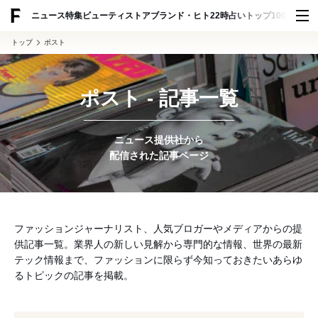
ADVERTISING
ニュース
特集
ビューティ
ストア
ブランド・ヒト
22時占い
トップ100
スナッ
トップ
ポスト
ポスト - 記事一覧
ニュース提供社から
配信された記事ページ
ファッションジャーナリスト、人気ブロガーやメディアからの提
供記事一覧。業界人の新しい見解から専門的な情報、世界の最新
テック情報まで、ファッションに限らず今知っておきたいあらゆ
るトピックの記事を掲載。