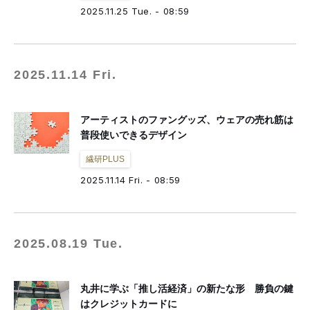
fashion tech news
NESTBOWL
フクノバ。
林信行
Off Topic
2025.11.25 Tue. - 08:59
倉田佳子
MATCHESFASHION
mag by fashionlaw.tokyo
THREE
MNMM
F/STORE
徳永啓太
雪路fanfan
津村耕佑
杉田聖司
一般社団法人日本ファッション・ウィーク推進機構
2025.11.14 Fri.
アドビ（公式ブログ）
アーティストのファングッズ、ウェアの売れ筋は
普段使いできるデザイン
繊研PLUS
2025.11.14 Fri. - 08:59
2025.08.19 Tue.
丸井に学ぶ「推し活経済」の新たな形 勝負の鍵
はクレジットカードに