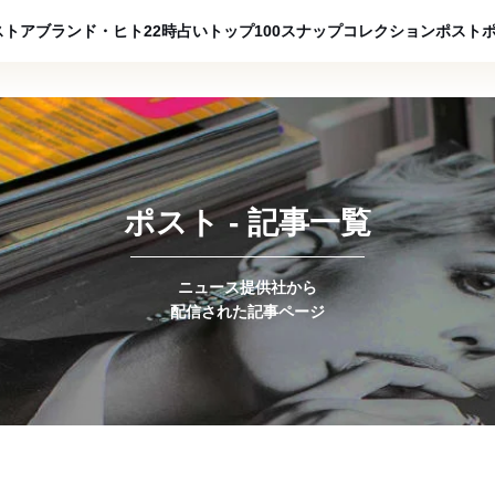
ADVERTISING
ストア
ブランド・ヒト
22時占い
トップ100
スナップ
コレクション
ポスト
ポスト - 記事一覧
ニュース提供社から
配信された記事ページ