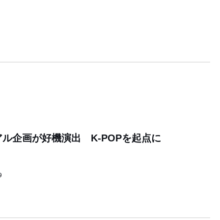
9
アル企画が好機演出 K-POPを起点に
9