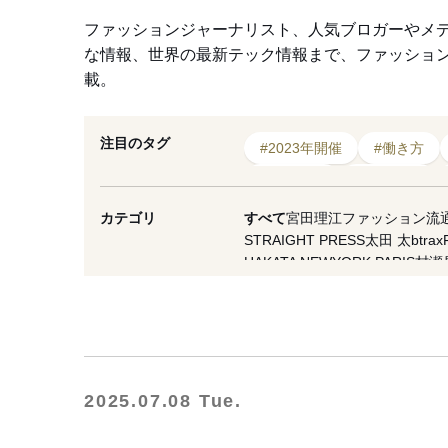
ファッションジャーナリスト、人気ブロガーやメ
な情報、世界の最新テック情報まで、ファッショ
載。
注目のタグ
#2023年開催
#働き方
#イーベイ
#ブランド
#ボーナス
#トレンド
カテゴリ
すべて
宮田理江
ファッション流
STRAIGHT PRESS
太田 太
btrax
#コラボレーション
#バ
HAKATA NEWYORK PARIS
村瀬
VICE Japan
マスイユウ
繊研plus
西谷真理子
蘆田裕史
市川重人
泉
夏川イコ
滝田 雅樹
寺澤 真理
山縣
OMOHARAREAL
Lula JAPAN
軍
WFN -Asia-
Yoshiko Kurata
ダガヤ
NESTBOWL
フクノバ。
林信行
Of
2025.07.08 Tue.
THREE
MNMM
F/STORE
徳永啓
一般社団法人日本ファッション