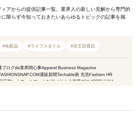
ディアからの提供記事一覧。業界人の新しい見解から専門的
ンに限らず今知っておきたいあらゆるトピックの記事を掲
#化粧品
#ライフスタイル
#京王百貨店
#スキンケア
#2023年発売
#ビューティ
#女性
#立ち上げ
#ビジネス
#コスメ
通ブログde業界関心事
Apparel Business Magazine
FASHIONSNAP.COM
通販新聞
Techable
南 充浩
Fashion HR
ッグ
#商品
#ネイル
昌広
激しくウォルマートなアメリカ小売業ブログ
[PR] H&M
koso
南馬越一義（MAGO）
麥田俊一
増田海治郎
久保雅裕
水隆
市川渚
小川徹
高野公三子
菊田琢也
田中美保
ラコステ
FACY
 良和
五十君 花実
READY TO FASHION
ACROSS
CITERA
地 彩弓
栗野 宏文
清水早苗
坂部三樹郎
TopSeller.Style
石関亮
サンドウTIMES
セブツー
ラクマplus
fashion tech news
f Topic
倉田佳子
MATCHESFASHION
mag by fashionlaw.tokyo
太
雪路fanfan
津村耕佑
杉田聖司
・ウィーク推進機構
アドビ（公式ブログ）