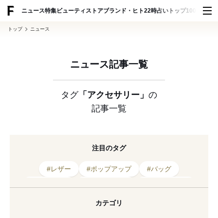
ADVERTISING
ニュース
特集
ビューティ
ストア
ブランド・ヒト
22時占い
トップ100
スナッ
トップ
ニュース
ニュース記事一覧
タグ
「アクセサリー」
の
記事一覧
注目のタグ
#レザー
#ポップアップ
#バッグ
#ブティック
#コレクション
#アクセサリー
#プレタポルテ
#ヘアアクセサリー
カテゴリ
#2026年開催
#ジュエリー
#阪急うめだ本店