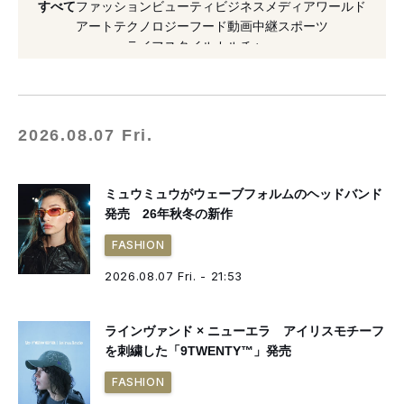
すべて
ファッション
ビューティ
ビジネス
メディア
ワールド
#2026年発売
#アート
#新作
#名古屋
アート
テクノロジー
フード
動画
中継
スポーツ
ライフスタイル
カルチャー
#2026年オープン
#シューズ
#コラボレーション
#アパレル
#アーティスト
2026.08.07 Fri.
ミュウミュウがウェーブフォルムのヘッドバンド
発売 26年秋冬の新作
FASHION
2026.08.07 Fri. - 21:53
ラインヴァンド × ニューエラ アイリスモチーフ
を刺繍した「9TWENTY™」発売
FASHION