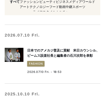
すべて
ファッション
ビューティ
ビジネス
メディア
ワールド
#Tシャツ
#イベント
#2020年発売
アート
テクノロジー
フード
動画
中継
スポーツ
ライフスタイル
カルチャー
#セレクトショップ
#アメリカ
#編集長
#銀座
#2019年発売
2026.07.10 Fri.
日本でのアメカジ普及に貢献 米日カウンシル、
ビームス設楽社長と編集者の石川次郎を表彰
FASHION
2026.07.10 Fri. - 18:53
2025.10.10 Fri.