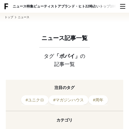
ADVERTISING
ニュース
特集
ビューティ
ストア
ブランド・ヒト
22時占い
トップ100
スナッ
トップ
ニュース
ニュース記事一覧
タグ
「ポパイ」
の
記事一覧
注目のタグ
#ユニクロ
#マガジンハウス
#周年
#2021年発売
#スタイリスト
#展覧会
#アンアン
#ポパイ
#ブルータス
#雑誌
カテゴリ
#コラボレーション
#コム デ ギャルソン