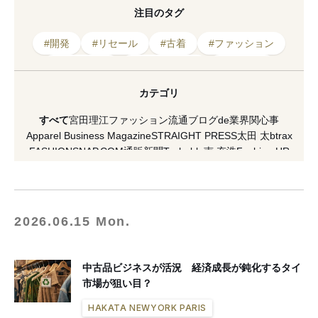
注目のタグ
#開発
#リセール
#古着
#ファッション
#デザイナー
#テクノロジー
#ブランド
#リユース
#サステナビリティ
#タイ
カテゴリ
#バンコク
#オーガニック
#ビジネス
すべて
宮田理江
ファッション流通ブログde業界関心事
#再利用
#繊維
#リサイクル
Apparel Business Magazine
STRAIGHT PRESS
太田 太
btrax
FASHIONSNAP.COM
通販新聞
Techable
南 充浩
Fashion HR
#ヴィンテージ
#技術
#デザイン
HAKATA NEWYORK PARIS
村瀬昌広
#セカンドストリート
激しくウォルマートなアメリカ小売業ブログ
[PR] H&M
VICE Japan
マスイユウ
繊研plus
koso
南馬越一義（MAGO）
麥田俊一
増田海治郎
久保雅裕
西谷真理子
蘆田裕史
市川重人
2026.06.15 Mon.
泉水隆
市川渚
小川徹
高野公三子
菊田琢也
田中美保
ラコステ
FACY
夏川イコ
滝田 雅樹
寺澤 真理
山縣 良和
五十君 花実
READY TO FASHION
ACROSS
CITERA
OMOHARAREAL
中古品ビジネスが活況 経済成長が鈍化するタイ
Lula JAPAN
軍地 彩弓
栗野 宏文
清水早苗
坂部三樹郎
市場が狙い目？
TopSeller.Style
石関亮
WFN -Asia-
Yoshiko Kurata
ダガヤサンドウTIMES
セブツー
ラクマplus
HAKATA NEWYORK PARIS