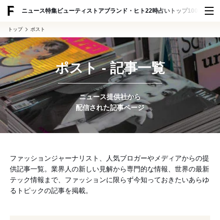
ADVERTISING
ニュース
特集
ビューティ
ストア
ブランド・ヒト
22時占い
トップ100
スナッ
トップ
ポスト
ポスト - 記事一覧
ニュース提供社から
配信された記事ページ
ファッションジャーナリスト、人気ブロガーやメディアからの提
供記事一覧。業界人の新しい見解から専門的な情報、世界の最新
テック情報まで、ファッションに限らず今知っておきたいあらゆ
るトピックの記事を掲載。