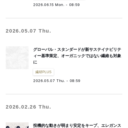
fashion tech news
NESTBOWL
フクノバ。
林信行
Off Topic
2026.06.15 Mon. - 08:59
倉田佳子
MATCHESFASHION
mag by fashionlaw.tokyo
THREE
MNMM
F/STORE
徳永啓太
雪路fanfan
津村耕佑
杉田聖司
一般社団法人日本ファッション・ウィーク推進機構
2026.05.07 Thu.
アドビ（公式ブログ）
グローバル・スタンダードが新サステイナビリテ
ィー基準策定、オーガニックではない繊維も対象
に
繊研PLUS
2026.05.07 Thu. - 08:59
2026.02.26 Thu.
投機的な動きが弱まり安定をキープ、エレガンス