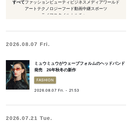
すべて
ファッション
ビューティ
ビジネス
メディア
ワールド
#カチューシャ
#オイル
#ポップアップ
アート
テクノロジー
フード
動画
中継
スポーツ
ライフスタイル
カルチャー
#伊勢丹新宿店
#2024年開催
#2026年秋冬
#ヘイリー・ビーバー
#ヘッドバンド
2026.08.07 Fri.
ミュウミュウがウェーブフォルムのヘッドバンド
発売 26年秋冬の新作
FASHION
2026.08.07 Fri. - 21:53
2026.07.21 Tue.