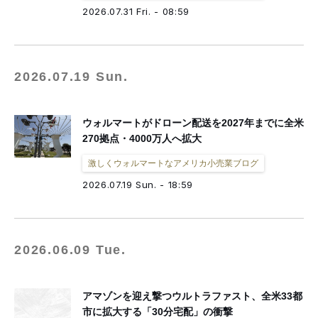
fashion tech news
NESTBOWL
フクノバ。
林信行
Off Topic
2026.07.31 Fri. - 08:59
倉田佳子
MATCHESFASHION
mag by fashionlaw.tokyo
THREE
MNMM
F/STORE
徳永啓太
雪路fanfan
津村耕佑
杉田聖司
一般社団法人日本ファッション・ウィーク推進機構
2026.07.19 Sun.
アドビ（公式ブログ）
ウォルマートがドローン配送を2027年までに全米
270拠点・4000万人へ拡大
激しくウォルマートなアメリカ小売業ブログ
2026.07.19 Sun. - 18:59
2026.06.09 Tue.
アマゾンを迎え撃つウルトラファスト、全米33都
市に拡大する「30分宅配」の衝撃