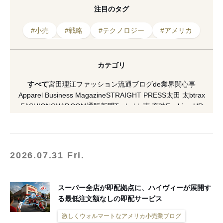
注目のタグ
#小売
#戦略
#テクノロジー
#アメリカ
#サービス
#ドローン
#スーパー
#ウォルマート
#ビジネス
#デリバリー
カテゴリ
#技術
#Amazon
#配送
#宅配
#配達
すべて
宮田理江
ファッション流通ブログde業界関心事
#投資
#導入
#アマゾン
#物流
Apparel Business Magazine
STRAIGHT PRESS
太田 太
btrax
FASHIONSNAP.COM
通販新聞
Techable
南 充浩
Fashion HR
#アプリ
HAKATA NEWYORK PARIS
村瀬昌広
激しくウォルマートなアメリカ小売業ブログ
[PR] H&M
VICE Japan
マスイユウ
繊研plus
koso
南馬越一義（MAGO）
麥田俊一
増田海治郎
久保雅裕
西谷真理子
蘆田裕史
市川重人
2026.07.31 Fri.
泉水隆
市川渚
小川徹
高野公三子
菊田琢也
田中美保
ラコステ
FACY
夏川イコ
滝田 雅樹
寺澤 真理
山縣 良和
五十君 花実
READY TO FASHION
ACROSS
CITERA
OMOHARAREAL
スーパー全店が即配拠点に、ハイヴィーが展開す
Lula JAPAN
軍地 彩弓
栗野 宏文
清水早苗
坂部三樹郎
る最低注文額なしの即配サービス
TopSeller.Style
石関亮
WFN -Asia-
Yoshiko Kurata
ダガヤサンドウTIMES
セブツー
ラクマplus
激しくウォルマートなアメリカ小売業ブログ