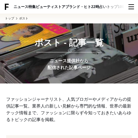
ADVERTISING
ニュース
特集
ビューティ
ストア
ブランド・ヒト
22時占い
トップ100
スナッ
トップ
ポスト
ポスト - 記事一覧
ニュース提供社から
配信された記事ページ
ファッションジャーナリスト、人気ブロガーやメディアからの提
供記事一覧。業界人の新しい見解から専門的な情報、世界の最新
テック情報まで、ファッションに限らず今知っておきたいあらゆ
るトピックの記事を掲載。