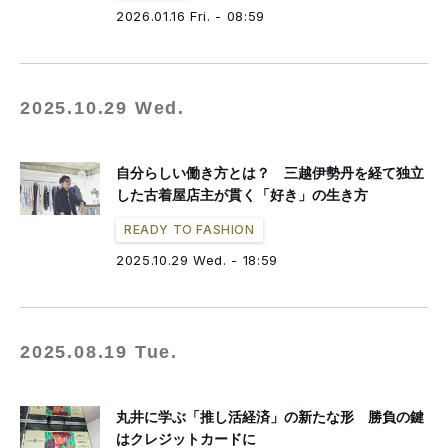
fashion tech news
NESTBOWL
フクノバ。
林信行
Off Topic
2026.01.16 Fri. - 08:59
倉田佳子
MATCHESFASHION
mag by fashionlaw.tokyo
THREE
MNMM
F/STORE
徳永啓太
雪路fanfan
津村耕佑
杉田聖司
一般社団法人日本ファッション・ウィーク推進機構
2025.10.29 Wed.
アドビ（公式ブログ）
自分らしい働き方とは？ 三越伊勢丹を経て独立
した古着屋店主が貫く「好き」の生き方
READY TO FASHION
2025.10.29 Wed. - 18:59
2025.08.19 Tue.
丸井に学ぶ「推し活経済」の新たな形 勝負の鍵
はクレジットカードに