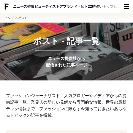
ADVERTISING
ニュース
特集
ビューティ
ストア
ブランド・ヒト
22時占い
トップ100
スナッ
トップ
ポスト
ポスト - 記事一覧
ニュース提供社から
配信された記事ページ
ファッションジャーナリスト、人気ブロガーやメディアからの提
供記事一覧。業界人の新しい見解から専門的な情報、世界の最新
テック情報まで、ファッションに限らず今知っておきたいあらゆ
るトピックの記事を掲載。