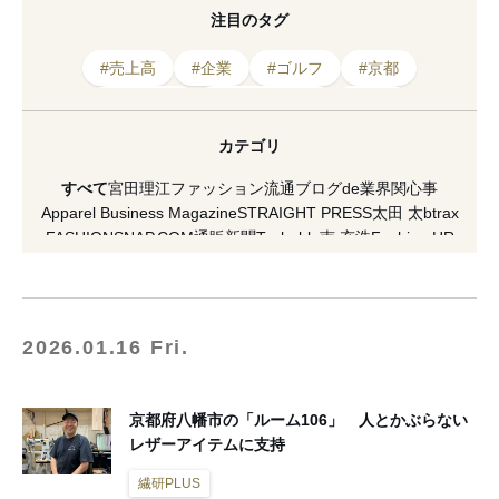
注目のタグ
#売上高
#企業
#ゴルフ
#京都
#ビジネス
#インバウンド
#倒産
#2023年発表
#消費
#ネクタイ
#市場
カテゴリ
#レザー
#EC
#古着屋
#キャンプ
すべて
宮田理江
ファッション流通ブログde業界関心事
#トレンド
#業界
#イベント
#コロナ
Apparel Business Magazine
STRAIGHT PRESS
太田 太
btrax
FASHIONSNAP.COM
通販新聞
Techable
南 充浩
Fashion HR
#百貨店
HAKATA NEWYORK PARIS
村瀬昌広
激しくウォルマートなアメリカ小売業ブログ
[PR] H&M
VICE Japan
マスイユウ
繊研plus
koso
南馬越一義（MAGO）
麥田俊一
増田海治郎
久保雅裕
西谷真理子
蘆田裕史
市川重人
2026.01.16 Fri.
泉水隆
市川渚
小川徹
高野公三子
菊田琢也
田中美保
ラコステ
FACY
夏川イコ
滝田 雅樹
寺澤 真理
山縣 良和
五十君 花実
READY TO FASHION
ACROSS
CITERA
OMOHARAREAL
京都府八幡市の「ルーム106」 人とかぶらない
Lula JAPAN
軍地 彩弓
栗野 宏文
清水早苗
坂部三樹郎
レザーアイテムに支持
TopSeller.Style
石関亮
WFN -Asia-
Yoshiko Kurata
ダガヤサンドウTIMES
セブツー
ラクマplus
繊研PLUS