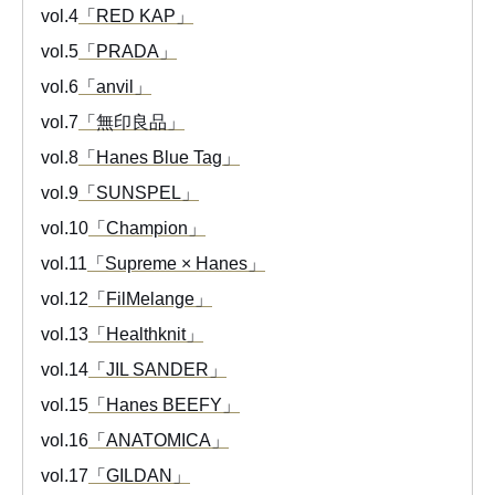
vol.4
「RED KAP」
vol.5
「PRADA」
vol.6
「anvil」
vol.7
「無印良品」
vol.8
「Hanes Blue Tag」
vol.9
「SUNSPEL」
vol.10
「Champion」
vol.11
「Supreme × Hanes」
vol.12
「FilMelange」
vol.13
「Healthknit」
vol.14
「JIL SANDER」
vol.15
「Hanes BEEFY」
vol.16
「ANATOMICA」
vol.17
「GILDAN」