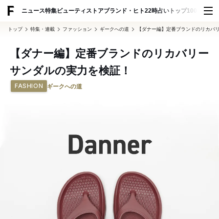
ADVERTISING
ニュース
特集
ビューティ
ストア
ブランド・ヒト
22時占い
トップ100
スナッ
トップ
特集・連載
ファッション
ギークへの道
【ダナー編】定番ブランドのリカバ
【ダナー編】定番ブランドのリカバリー
サンダルの実力を検証！
FASHION
ギークへの道