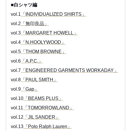
■白シャツ編
vol.1
「INDIVIDUALIZED SHIRTS」
vol.2
「無印良品」
vol.3
「MARGARET HOWELL」
vol.4
「N.HOOLYWOOD」
vol.5
「THOM BROWNE」
vol.6
「A.P.C.」
vol.7
「ENGINEERED GARMENTS WORKADAY」
vol.8
「PAUL SMITH」
vol.9
「Gap」
vol.10
「BEAMS PLUS」
vol.11
「TOMORROWLAND」
vol.12
「JIL SANDER」
vol.13
「Polo Ralph Lauren」