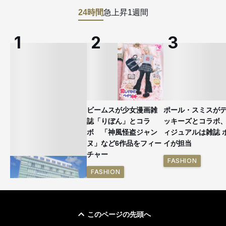
24時間
急上昇
1週間
ビームスが少女漫画雑
ポール・スミスが
誌「りぼん」とコラ
ッキーズとコラボ
ボ 「神風怪盗ジャン
ィジュアルは雑誌 
ヌ」など6作品をフィー
イが担当
チャー
FASHION
FASHION
このページの先頭へ
「ユニクロ 京都」が11