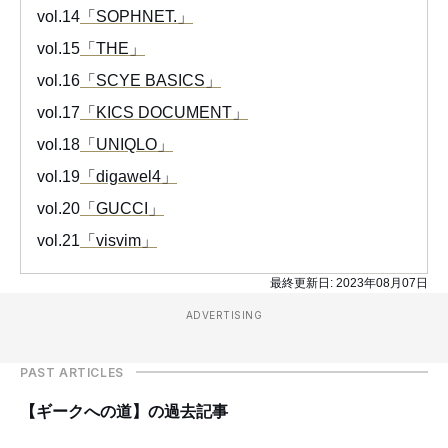
vol.14
「SOPHNET.」
vol.15
「THE」
vol.16
「SCYE BASICS」
vol.17
「KICS DOCUMENT」
vol.18
「UNIQLO」
vol.19
「digawel4」
vol.20
「GUCCI」
vol.21
「visvim」
最終更新日:
2023年08月07日
ADVERTISING
PAST ARTICLES
【ギークへの道】の過去記事