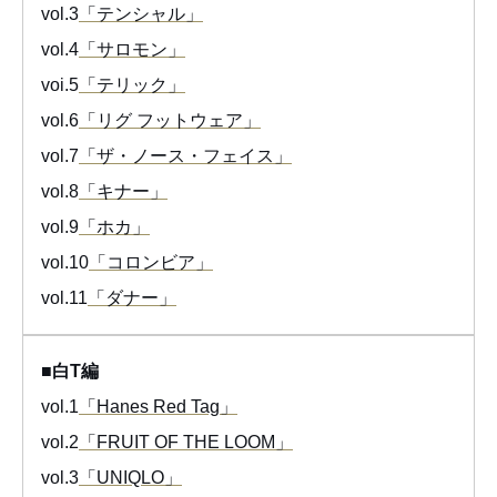
vol.3
「テンシャル」
vol.4
「サロモン」
voi.5
「テリック」
vol.6
「リグ フットウェア」
vol.7
「ザ・ノース・フェイス」
vol.8
「キナー」
vol.9
「ホカ」
vol.10
「コロンビア」
vol.11
「ダナー」
■白T編
vol.1
「Hanes Red Tag」
vol.2
「FRUIT OF THE LOOM」
vol.3
「UNIQLO」